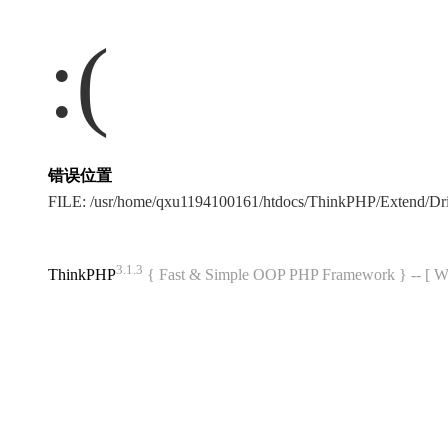
:(
错误位置
FILE: /usr/home/qxu1194100161/htdocs/ThinkPHP/Extend/Dr
3.1.3
ThinkPHP
{ Fast & Simple OOP PHP Framework } -- 