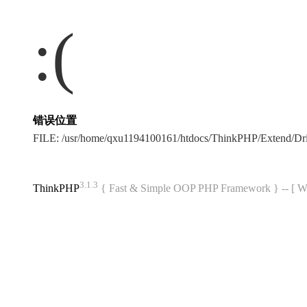
:(
错误位置
FILE: /usr/home/qxu1194100161/htdocs/ThinkPHP/Extend/Dr
3.1.3
ThinkPHP
{ Fast & Simple OOP PHP Framework } -- 